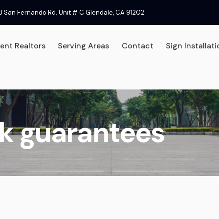
8 San Fernando Rd. Unit # C Glendale, CA 91202
ent Realtors
Serving Areas
Contact
Sign Installat
d Signs
Independent Realtors
Serving Areas
Cont
k guarantees