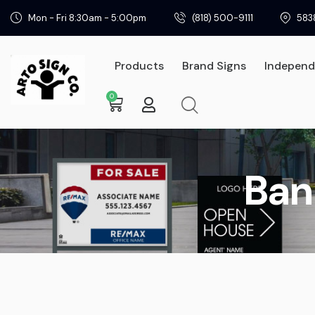
Mon - Fri 8:30am - 5:00pm
(818) 500-9111
583
Products
Brand Signs
Independ
0
Products
Bran
Ban