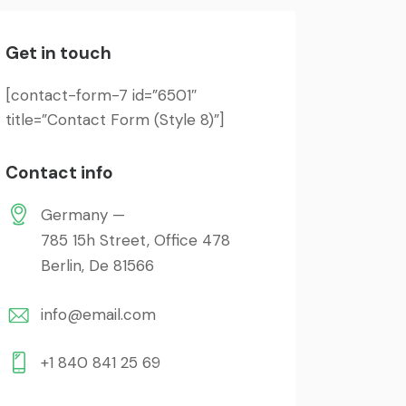
Get in touch
[contact-form-7 id=”6501″
title=”Contact Form (Style 8)”]
Contact info
Germany —
785 15h Street, Office 478
Berlin, De 81566
info@email.com
+1 840 841 25 69