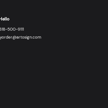
Hello
818-500-9111
yorder@artosign.com