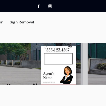
ion
Sign Removal
0
act
Sign Installation
Sign Removal